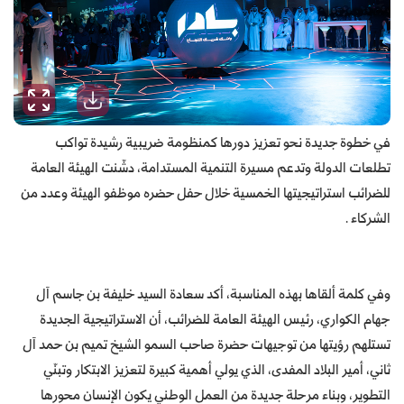
في خطوة جديدة نحو تعزيز دورها كمنظومة ضريبية رشيدة تواكب
تطلعات الدولة وتدعم مسيرة التنمية المستدامة، دشّنت الهيئة العامة
للضرائب استراتيجيتها الخمسية خلال حفل حضره موظفو الهيئة وعدد من
الشركاء .
وفي كلمة ألقاها بهذه المناسبة، أكد سعادة السيد خليفة بن جاسم آل
جهام الكواري، رئيس الهيئة العامة للضرائب، أن الاستراتيجية الجديدة
تستلهم رؤيتها من توجيهات حضرة صاحب السمو الشيخ تميم بن حمد آل
ثاني، أمير البلاد المفدى، الذي يولي أهمية كبيرة لتعزيز الابتكار وتبنّي
التطوير، وبناء مرحلة جديدة من العمل الوطني يكون الإنسان محورها