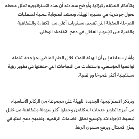
والأفكار الخلاقة ركيزتها. وأوضح سعادته أن هذه الاستراتيجية تمثّل محطة
تحول جوهرية في مسيرة الهيئة، وتجسّد استجابة عملية لمتطلبات
المرحلة المقبلة التي تفرض مستويات أعلى من الكفاءة والشفافية
والقدرة على الإسهام الفعّال في دعم الاقتصاد الوطني.
وأشار سعادته إلى أن الهيئة قامت خلال العام الماضي بمراجعة شاملة
لواقعها المؤسسي، واستفادت من النجاحات التي حققتها في تطوير رؤية
مستقبلية أكثر طموحًا وواقعية.
وترتكز الاستراتيجية الجديدة للهيئة على مجموعة من الركائز الأساسية،
من أبرزها تطوير خدمات المكلفين وجعلها أكثر سهولة وشفافية من خلال
تبسيط الإجراءات، وتوسيع نطاق الخدمات الرقمية، وتقديم دعم استباقي
يعزّز الامتثال ويرفع مستوى الرضا.