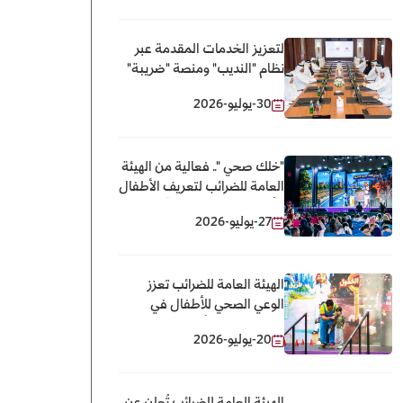
لتعزيز الخدمات المقدمة عبر
نظام "النديب" ومنصة "ضريبة"
"الجمارك" و"الضرائب" تطلقان
30-يوليو-2026
حزمة جديدة من الخدمات
الرقمية المشتركة
"خلك صحي ".. فعالية من الهيئة
العامة للضرائب لتعريف الأطفال
بتأثير المشروبات المحلّاة
27-يوليو-2026
الهيئة العامة للضرائب تعزز
الوعي الصحي للأطفال في
مهرجان قطر للألعاب
20-يوليو-2026