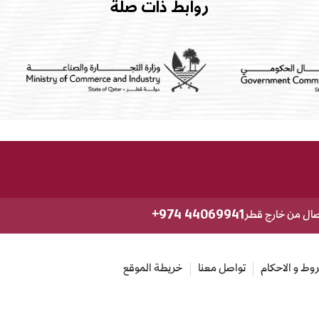
روابط ذات صلة
+974 44069941
صال من خارج قطر
وط و الاحكام
تواصل معنا
خريطة الموقع