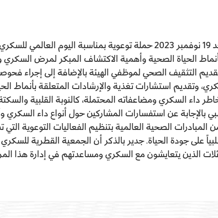
نظمت الهيئة العامة للضرائب اليوم الموافق، الأحد 19 نوفمبر 2023 حملة توع
أنماط الحياة الصحية وأهمية الاكتشاف المبكر لمرض السكري ود
 بتقديم التثقيف الصحي لموظفي الهيئة بالإضافة إلى إجراء ف
سكري، وتقديم استشارات تغذية والإرشادات المتعلقة بأنماط 
طر داء السكري ومضاعفاته المحتملة، كالنوبة القلبية والسكتة
بي بالإجابة عن استفسارات المشاركين حول أنواع داء السكري وأ
 المبادرات الصحية العالمية بتنظيم الفعاليات التوعوية التي
لبياً على جودة الحياة. جدير بالذكر أن الجمعية القطرية للسك
ائلات الذين يتعايشون مع السكري ومساعدتهم في إدارة هذا ال